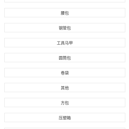
腰包
钢管包
工具马甲
圆筒包
卷袋
其他
方包
压塑箱