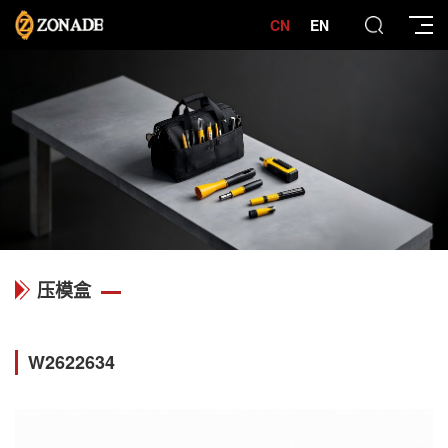
CN
EN
压模盒
W2622634